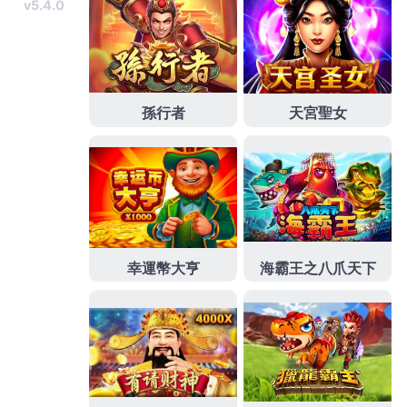
2025 年 11 月
2025 年 9 月
2025 年 8 月
2025 年 5 月
2025 年 1 月
2024 年 12 月
2024 年 11 月
2024 年 10 月
2024 年 9 月
2024 年 8 月
2024 年 7 月
2024 年 6 月
2024 年 5 月
2024 年 4 月
2024 年 3 月
2024 年 2 月