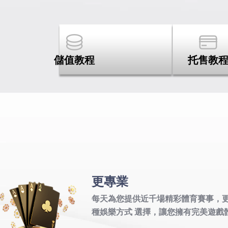
2022 年 8 月
2022 年 7 月
2022 年 6 月
2022 年 5 月
2022 年 4 月
2020 年 6 月
2020 年 5 月
2020 年 4 月
2020 年 3 月
分類
mlb賭盤
mlb運彩
未分類
玩運彩
玩運彩ptt
玩運彩官網
玩運彩賣牌