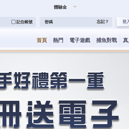
b賭盤,玩運彩賣牌等服務項目，體驗各式刺激的線上遊戲盡在這裡，大量遊戲
動，帶給玩家更多贏錢機