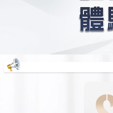
財神玩運彩官網為
且還在娛樂官方網
作
admin
最專業的服務品質
者
發
2020 年 3 月 7 日
保賽事的真實度，
佈
分
運彩贏錢
日
類
期:
文
上一篇文章
章
推薦提供給廣大的玩家最優質
上
一
導
篇
覽
文
下一篇文章
章: