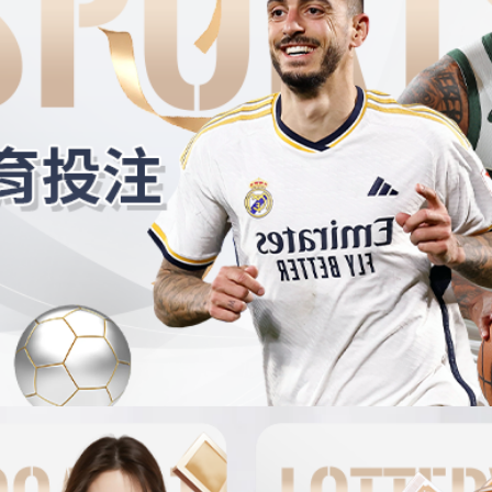
全的mlb運彩遊戲環境