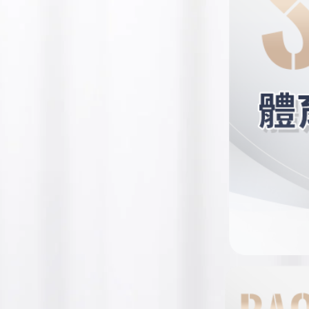
娛樂城能够為玩家提供一個安
下
一
篇
文
章:
彙整
2026 年 7 月
2026 年 6 月
2026 年 4 月
2026 年 1 月
2025 年 12 月
2025 年 11 月
2025 年 9 月
2025 年 8 月
2025 年 5 月
2025 年 1 月