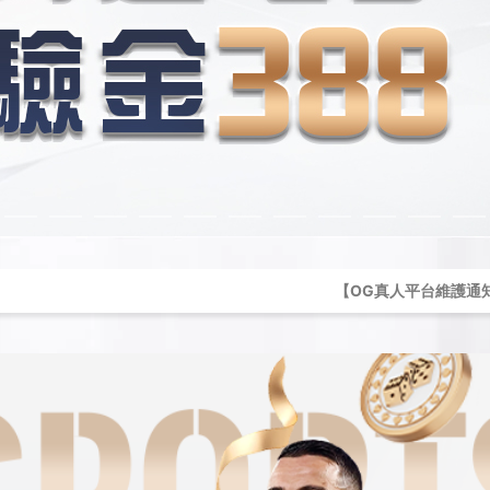
客戶提供高品質的娛樂服務，提供一流的線上安全遊戲產品，並
站當中提供免費的
運彩贏錢
必勝術參考，為客戶們送上最周到、
，此外，所有參與現場遊戲的荷官均經過嚴格訓練及挑選，以確
讓大家買得更放心，玩得開心。
的運彩賺錢體驗