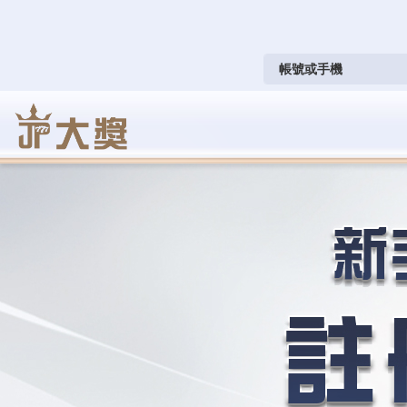
武財神娛樂城官網
武財神娛樂城是亞洲實力最強的一家線上遊戲娛樂官網，提供ml
運彩賺錢願在您的信任和大力支持下共創美好明天！
每月不斷更新優惠活
會