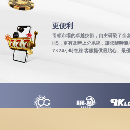
2023 年 10 月
2023 年 9 月
2023 年 8 月
2023 年 7 月
2023 年 6 月
2023 年 5 月
2023 年 4 月
2022 年 8 月
2022 年 7 月
2022 年 6 月
2022 年 5 月
2022 年 4 月
2020 年 6 月
2020 年 5 月
2020 年 4 月
2020 年 3 月
分類