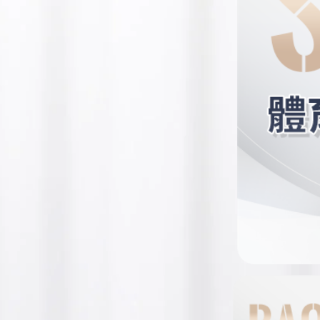
百家樂術語
,
老虎機教學
,
龍虎機率
,
nba賭盤分析
,
NBA投注
,
nba投注技巧
,
mlb賭盤賠率
,
地下投注站
,
運彩必勝法
,
運彩投資策略
,
文
上一篇文章