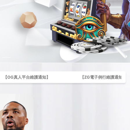
頁面
mlb賭盤
mlb運彩
玩運彩
玩運彩ptt
玩運彩官網
玩運彩賣牌
玩運彩賺錢
葉和軒信息化管理與智能決策
運彩賺錢
運彩贏錢
近期文章
澎湖自由行住宿行程輕鬆搭配九份子建案
導熱矽膠片專業散熱工程解決方案的隱形鐵窗
台北市花店提供快速線上訂花GOGO嬤團購平台