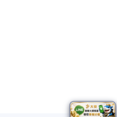
運彩贏錢
近期文章
澎湖自由行住宿行程輕鬆搭配九份子建案
導熱矽膠片專業散熱工程解決方案的隱形鐵窗
台北市花店提供快速線上訂花GOGO嬤團購平台
武財神娛樂城評價全球華人提供的高端線上娛樂城
(無標題)
近期留言