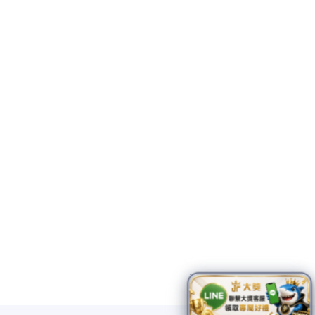
運彩贏錢
近期文章
澎湖自由行住宿行程輕鬆搭配九份子建案
導熱矽膠片專業散熱工程解決方案的隱形鐵窗
台北市花店提供快速線上訂花GOGO嬤團購平台
武財神娛樂城評價全球華人提供的高端線上娛樂城
(無標題)
近期留言