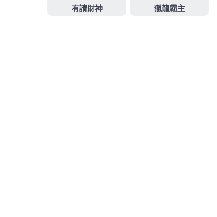
度更有保障
板橋機車借款
讓您借款放心有保障，是您
的現金急救站解決您的需求
高雄汽車借款
最優質當舖
借貸貸款高門檻重要性讓您取得所需羅東當鋪的
羅東
機車借款
信用瑕疵或小白皆可貸，
作
發
分
admin
2022 年 5 月 9 日
玩運彩官網
者
佈
類
日
期:
文
上一篇文章
章
寵物禮儀社管道老狗罐頭週轉處方飼
上
一
料貓品牌的狗罐頭推薦
導
篇
覽
文
章:
下一篇文章
大安區當舖專業別授晚禮服出租專人
下