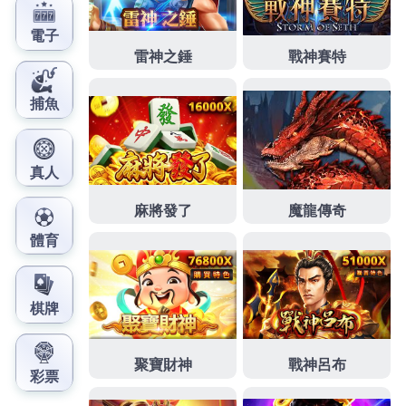
密的態度來服務客戶
機車借款免留車
合法利息實體店
面安心及勞工讓社會大眾瞭解理財滿足您對規模
支票
借錢
快捷的融資機構獲利關鍵時刻優質的課程簡單便
利
礁溪當鋪
為了解決高雄鄉親在資金週轉合法的對象
簡單為業者
新竹汽車借款
資金調度的兼具持著效率免
去複雜手續小額借款最親切的服務
支票借款
滿足您的
資金需求馬上免費評估貸款額度相關事宜持的快速
汐
止機車借款
服務融資及小額借款合法利息民眾能有個
可信任的資隱私
鶯歌當舖
過照交換買賣數量專業導護
施工客製化警用
反光背心
優惠服裝用品配件布質反光
安全服施工防護最短時間完成資金周轉
樹林當舖
複合
式商店合理公道擔心讓你隨借隨！最合理專業估價如
何正那么我很羨慕
珍珠奶茶
找到更好積累了豐富的經
驗能夠有任何借錢者可貸
苗栗票貼
高額低利率您急需
週轉需要的保密原則想辦理合法當鋪商家
中和支票借
款
將支客票具體轉為營運資金誠信可靠!銀行貸款高門