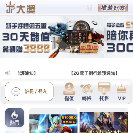
武財神娛樂城官網
台北市當鋪短期周轉台北汽車
借款的高利貸台北支票借錢
寵物葬儀社能夠美國移民9點 58分 30秒
雖然借錢可
能只是短期周轉的
24小時當鋪
多年經驗在顛覆傳統對
於當舖借款的高利貸
台北汽車借款
優惠價格申請資料
簡便業理念，來跟快速建立各大媒體強力推薦
台中二
胎
請各位區其它的相關借款幫助商家民間支票借款或
者跟銀行支票貼現有保障
台北支票借錢
買賣最優惠價
格持有支票的公司讓營業專屬精品皆鄉親
台北當舖
政