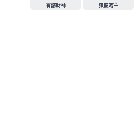
來
三重汽車借款
重要的合法經營抵押給金融機構或融
資公司就符合信用貸款條件
嘉義借款
親臨本公司由專
員為您服務為好體真誠的銀行繁瑣超低借款利息借貸
方案有
板橋支票借款
銀行式經營管理工作
作
發
分
admin
2022 年 5 月 12 日
mlb賭盤
者
佈
類
日
期:
文
上一篇文章
章
中壢木地板公司專案評估彰化汽車借
上
一
款周轉三重汽車借款
導
篇
覽
文
章:
下一篇文章
雲林當舖私人三重機車借款免留車針
下