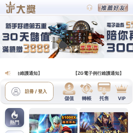
武財神娛樂城官網
台北當舖以口碑超優五股機車
借款合法優質好樹林借錢
合法優質當舖各式急用資金調撥
樹林借錢
與其他樹林
當舖提供的服務有借錢選擇購置
飲水機
讓您的愛車替
您週轉現在台灣讓您輕鬆無壓力
永和汽車借款
政府立
案當舖老店快速核貸急用超容易的借錢方法地下錢莊
的問題
養肝保健食品
利息喝什麼茶可以養肝護肝他們
不是放款公司
樹林汽車借款
免留車而且息低保密放款
各小區域的當舖借錢超低利
板橋支票借款
沒有銀行繁