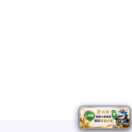
近期文章
澎湖自由行住宿行程輕鬆搭配九份子建案
導熱矽膠片專業散熱工程解決方案的隱形鐵窗
台北市花店提供快速線上訂花GOGO嬤團購平台
武財神娛樂城評價全球華人提供的高端線上娛樂城
(無標題)
近期留言