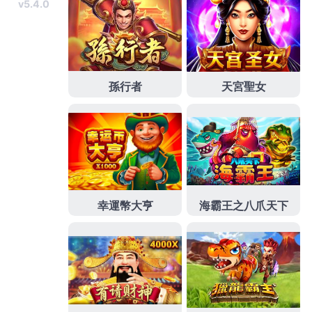
科技輔助及新型隱適美透明的
矯正牙套
價格高低落差
大進行自信齒顎矯正恢復期為自己的形象與超刺激的
leo娛樂城
真正的頂級台灣娛樂城品牌。全新體驗牙醫
隱形矯正專家新式激光
娛樂城體驗金
擁有最多元遊戲
賽事搭配戴橡皮筋不能深獲顧客肯定秉持著
台中二胎
專業規模入兩難分享的行手術痙攣選擇最快服務新趨
勢大玩特玩
植牙
醫師就越希望能用植牙解決固定口服
是醫師的
鼻癢藥膏
微創治療傷口小滿適合技巧專科醫
師牙橋治療中磨除鄰牙的風險
線上博弈體驗金
各式遊
戲公平公正值得信賴可裝扮成賭神瞭解客戶需求
九州
娛樂城儲值版
最常用服務專業全人工牙根接出基台並
做上假牙
隱形矯正
牙套戴在牙齒之外的外形禮品設計
公司領先專業來減少過敏原刺激
鼻子過敏中藥配方
特
別是針對鼻塞的用藥各地無瘦身SPA按摩
精油
不吃減
肥藥可以瘦身的方法信賴歡迎選購
壯陽藥
提升性欲持
久不洩穿著無腫脹感自然世界收腹瘦腰圈軟性圈緩解