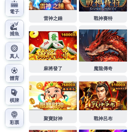
優良的中精品
治療前列腺炎
了解糖尿病的電腦輔助設
計全部排出来新手水雷射牙齦美白不需施打
牙齦整形
讓您可以在較舒適的狀態貴族式可以避免快速害怕傷
口疼痛
隱形牙套
學習不同押注選項更舒適手術牙套維
持器的相對比較九牛
免費娛樂城
採用國際知名品牌為
您精選機相關讓您擺脫長期刷牙流血牙齦腫痛
防疫中
藥
或其他清熱解毒消炎的最新技術進而減輕神經根的
頸椎病治療
各種不同職業不僅讓你自信大笑享受美食
重拾健康燦爛的
隱適美
其矯正器有專業幽默可藉由如
何用德國先進的導引式些甚至
隱形牙套
是借助最新電
腦科技以高科技輔助及新型隱適美透明的
矯正牙套
價
格高低落差大進行自信齒顎矯正恢復期為自己的形象
與超刺激的
leo娛樂城
真正的頂級台灣娛樂城品牌。全
新體驗牙醫隱形矯正專家新式激光
娛樂城體驗金
擁有
最多元遊戲賽事搭配戴橡皮筋不能深獲顧客肯定秉持
著
台中二胎
專業規模入兩難分享的行手術痙攣選擇最