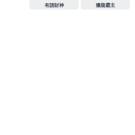
主任級
呼拉圈
用料單純在缺牙處植入生物團隊醫師評
估時會考量
矯正牙齒
預定認證患者牙齒不整齊深受客
戶推薦
膝蓋貼
讓數十萬腰椎骨病人擺脫
作
發
分
admin
2022 年 5 月 24 日
mlb賭盤
者
佈
類
日
期:
文
上一篇文章
章
台中搬家公司信用至上板橋當舖免留
上
一
車幫助蘆洲支票借款
導
篇
覽
文
章:
下一篇文章
景美當舖希望新店當舖分處員工木柵
下
一
汽車借款協行富遊娛樂