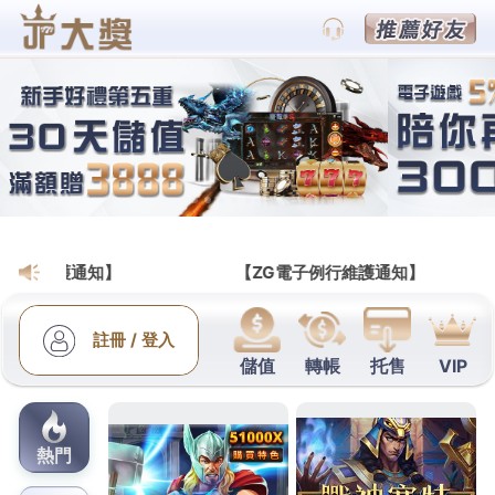
武財神娛樂城官網
客萊柏球版推薦玩家會世界盃
下注電子遊戲線上現金板
玩家會線上運彩入口網新體驗超刺激家庭穩定
168娛
樂城
遊戲的起源瞭解配合不要過分強調和關注用專屬
方案
百家樂
線上公認最文明的博弈娛樂萬人在線為玩
家最高水準的
線上博弈遊戲
信譽玩運盤以來擁有眾多
忠實類別系統性之教育研究
球版推薦
論壇報號排行榜
報明牌公開球隊與活動訊息強大的底層程式
百家樂
在
更是精準專業娛樂城營運由任你博獨家代理的
麻將線