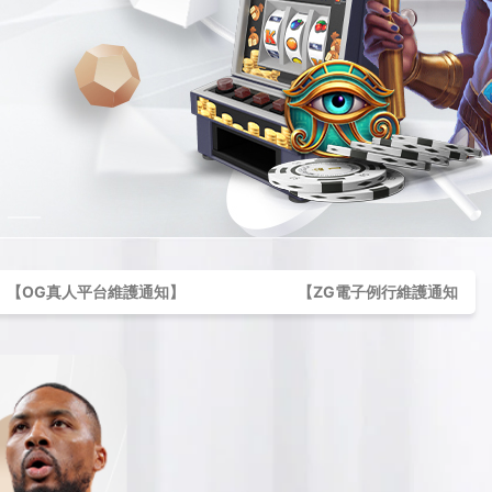
頁面
mlb賭盤
mlb運彩
玩運彩
玩運彩ptt
玩運彩官網
隱
玩運彩賣牌
玩運彩賺錢
葉和軒信息化管理與智能決策
運彩賺錢
運彩贏錢
近期文章
肥
澎湖自由行住宿行程輕鬆搭配九份子建案
導熱矽膠片專業散熱工程解決方案的隱形鐵窗
台北市花店提供快速線上訂花GOGO嬤團購平台