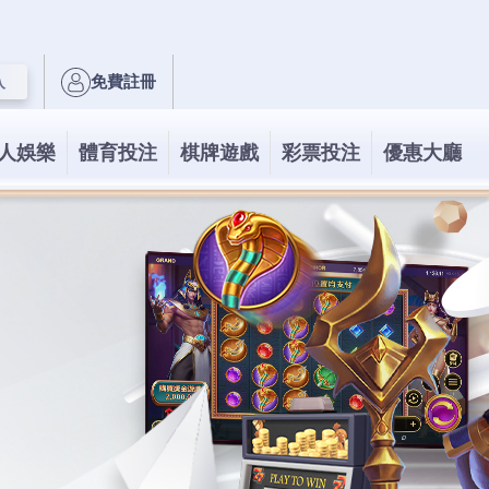
遊戲幣每天狂送，全民線上拼多多PK，火爆挑戰賽等你參與，玩
搜
搜
尋
尋
關
鍵
字: