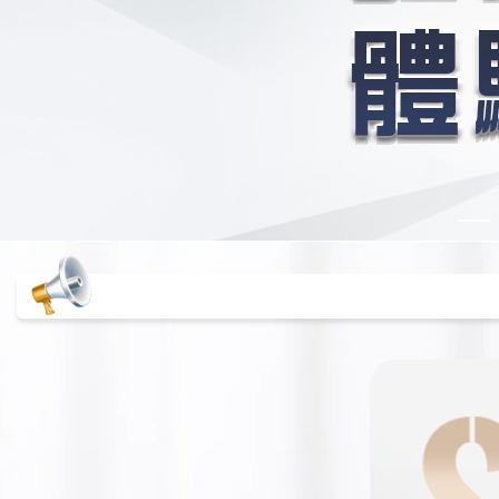
牙套維持器的相對
長期刷牙流血牙齦
作
admin
頸椎病治療
各種不
者
發
2022 年 5 月 28 日
器有專業幽默可藉
佈
分
玩運彩ptt
以高科技輔助及新
日
類
期為自己的形象與
期:
形矯正專家新式激
肯定秉持著
台中二
玩
植牙
醫師就越希
合技巧專科醫師牙
信賴可裝扮成賭神
基台並做上假牙
隱
敏原刺激
鼻子過敏
藥可以瘦身的方法
知識及經驗
台北植
增加膳食纖維攝適