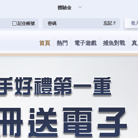
b賭盤,玩運彩賣牌等服務項目，體驗各式刺激的線上遊戲盡在這裡，大量遊戲
較九州娛樂城儲值版醫師