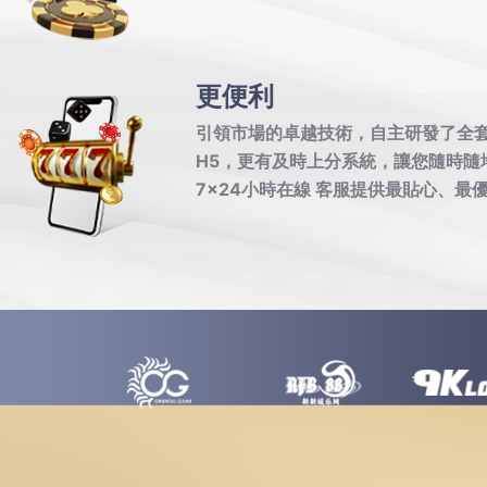
2023 年 11 月
2023 年 10 月
2023 年 9 月
2023 年 8 月
2023 年 7 月
2023 年 6 月
2023 年 5 月
2023 年 4 月
2022 年 8 月
2022 年 7 月
2022 年 6 月
2022 年 5 月
2022 年 4 月
2020 年 6 月
2020 年 5 月
2020 年 4 月
2020 年 3 月
分類