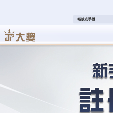
武財神娛樂城官網
武財神娛樂城是亞洲實力最強的一家線上遊戲娛樂官網，提供ml
運彩賺錢願在您的信任和大力支持下共創美好明天！
台北植牙微創相對比
的鼻癢藥膏