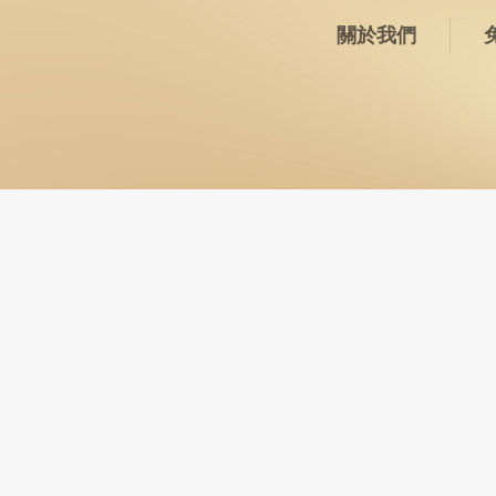
mlb賭盤
mlb運彩
未分類
玩運彩
玩運彩ptt
玩運彩官網
玩運彩賣牌
玩運彩賺錢
運彩賺錢
運彩贏錢
武財神娛樂城官網
提供
拼多多
美國職棒大聯盟中文即時比分