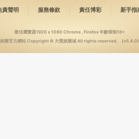
，
娛樂城
賺錢的好工具，全台最知名的運動彩券網站。