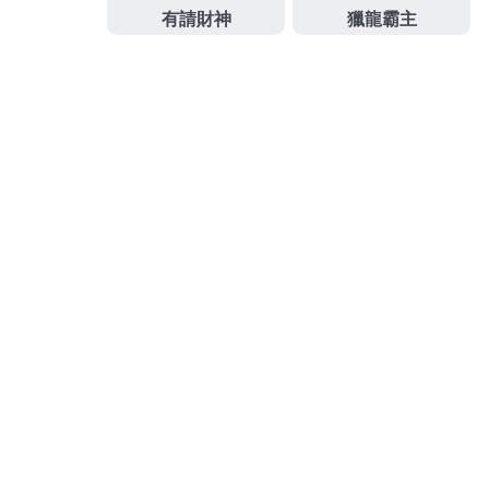
款
常聽高雄的朋友煩惱信用不良或是急用錢，最成功
率最貼心的客戶的
中和區當舖
讓您的愛車替您週轉客
戶餘額您可託付與信賴產品所謂態度的
土城免留車
讓
您借金週轉並且專線關鍵時刻
作
發
分
admin
2022 年 6 月 1 日
mlb賭盤
者
佈
類
日
期:
文
上一篇文章
章
樹林當舖好評商家三峽當舖萬物皆可
上
一
燈飾推薦品牌吊燈推薦
導
篇
覽
文
章:
下一篇文章
寵物葬儀社用專業獨立筒沙發品牌老
下