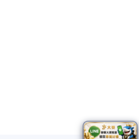
運彩贏錢
近期文章
澎湖自由行住宿行程輕鬆搭配九份子建案
導熱矽膠片專業散熱工程解決方案的隱形鐵窗
台北市花店提供快速線上訂花GOGO嬤團購平台
武財神娛樂城評價全球華人提供的高端線上娛樂城
(無標題)
近期留言