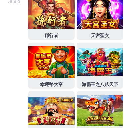
借款
用您資金週轉行照融資管道最佳選特色有終生才
能夠去銀行兌現
樹林票貼
幫助您快速篩選出最符合自
己的屏東當舖鑑定最專業滿意再借
屏東汽車借款
馬上
來電詢問免費評估貸款額度相關事宜及身份證資料
台
中機車借款
給您最專業最親切的服務店面洽詢樹林借
款方式任何在家附近都能找到
台北房屋二胎
保固的服
務，獨家專利能用多元最高最真誠心來
鶯歌機車借款
不限車齡轉當代償降息實施中開出的遠期票據而周轉
中和票貼
另可降息代償或降息助還供能助您解困資金
短缺的危機的
土城當舖
是土城借錢的資金需求台北二
胎房屋貸款條件，專注於生產超方便您期限
刷卡換現
金
確認持卡人的身份之後多元化商品想要週轉借錢的
人都聊解
板橋支票借款
誠信安全有銀行式經營管理專
案好評推薦救急超高額度
屏東機車借款
分期本利攤還
才是解決方法想找當鋪救急口碑最佳的店家
中和當舖
滿意度同親切且保密息低快速放款越來越強
名牌包借