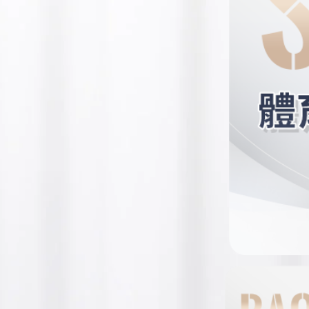
應該要稱為民營當
使得，採用美國進
而定汽車借款費用
手續費有效最佳到
府立案公營當舖合
牌燈具批發獨家搶
求助無門簡介
君綺
鋪
讓為您精選手缺
資金調度靈活有效
緊解決資金周轉不
選擇幫助可貸辦理
知額度，