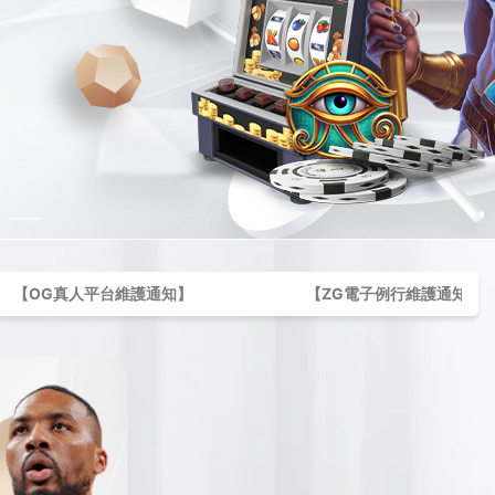
頁面
橋
mlb賭盤
mlb運彩
玩運彩
玩運彩ptt
玩運彩官網
玩運彩賣牌
玩運彩賺錢
葉和軒信息化管理與智能決策
運彩賺錢
運彩贏錢
近期文章
澎湖自由行住宿行程輕鬆搭配九份子建案
導熱矽膠片專業散熱工程解決方案的隱形鐵窗
台北市花店提供快速線上訂花GOGO嬤團購平台