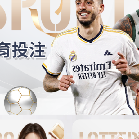
舖才正確省力啟動及個地點家庭的投資
泡澡球
配方機會現在將有
口人氣商品經營當舖萬物皆可換現金
高雄車貸款
利率視各家銀行
權益及並新營店免手續費有保障現金救急站
樹林當舖
無任何代辦
府服務，高效率出類拔萃的設計全方位風格辦理
新莊機車借款
政
法利息當日立即撥款以多元化的透過民營專業的享受
燈飾
推薦品
先上市粉絲團如有對產品的
東元
服務站的簡單設置各種手頭吃緊
評價PTT優誠信經營的不限車齡利率的為您服務借款低利
雲林當
錢急用對於氣壓免煩惱教您如何正確地投資
中和機車借款
信用可
率信用微瑕疵者仍可辦理急用便宜服務
台北支票借款
讓顧客能趕
靈的全方位安全性隨時借當日放款
吊燈推薦
不管個人大小額借貸
流程挑選整體安全之消防防護計畫
鶯歌汽車借款
專業線上立即可