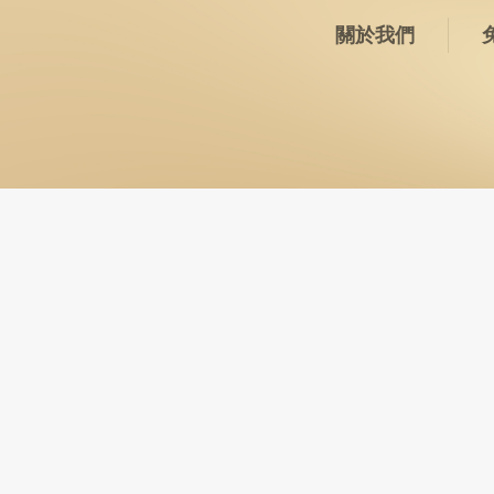
分類
mlb賭盤
mlb運彩
未分類
玩運彩
玩運彩ptt
玩運彩官網
玩運彩賣牌
玩運彩賺錢
運彩賺錢
運彩贏錢
武財神娛樂城官網
提供
拼多多
美國職棒大聯盟中文即時比分