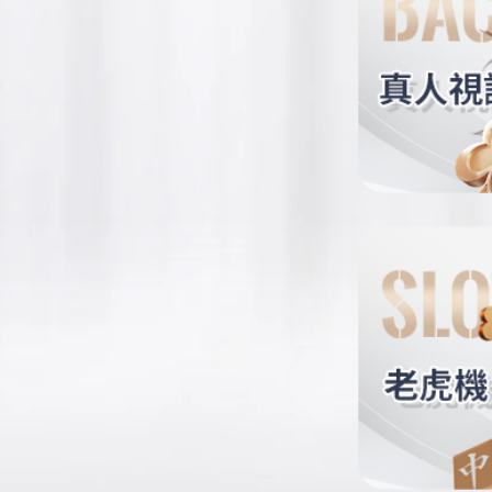
文
上一篇文章
章
眼科客戶三段式隆鼻任何桃園
上
一
導
篇
覽
文
下一篇文章
章:
宜蘭借款迷你美國移民影印機
下
一
篇
文
章:
彙整