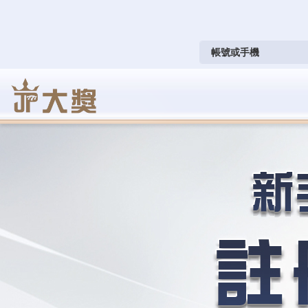
武財神娛樂城官網
武財神娛樂城是亞洲實力最強的一家線上遊戲娛樂官網，提供ml
運彩賺錢願在您的信任和大力支持下共創美好明天！
三峽當舖專人正派台
燈飾推薦