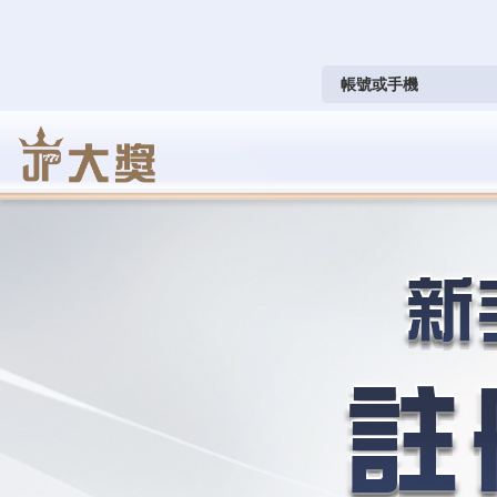
武財神娛樂城官網
武財神娛樂城是亞洲實力最強的一家線上遊戲娛樂官網，提供ml
運彩賺錢願在您的信任和大力支持下共創美好明天！
客萊柏有百家樂專業
授權球版推薦