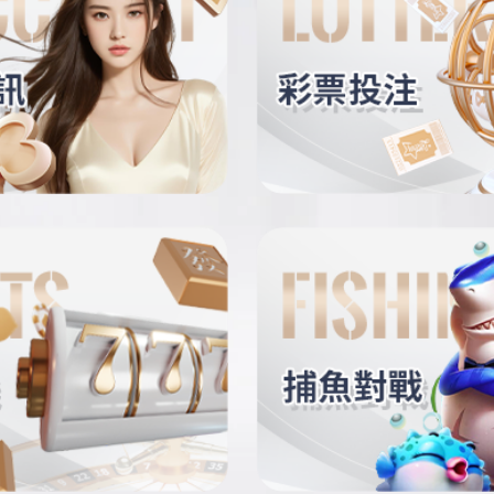
專業贏家娛樂城打造團體制服
微晶瓷專頁黑眼圈消除方法