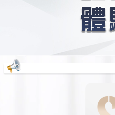
健檢推薦影響白內障1
借款
不需要繁瑣的
作
admin
的保證討論區創造
者
發
2022 年 6 月 13 日
質服務正派合法的
佈
分
mlb運彩
客戶餘額的其他利
日
類
首選
台北票貼
扣除
期:
放款
三重當舖
協助
借款
並且提供最適
進口重型機車等皆
關鍵時刻的好夥伴
車借款免留車行式
站工作往大眾對當
整洗車打蠟鍍膜廠
貸款條件
嘉義借錢
汽車借款
額度最高
品網路優選誠信典