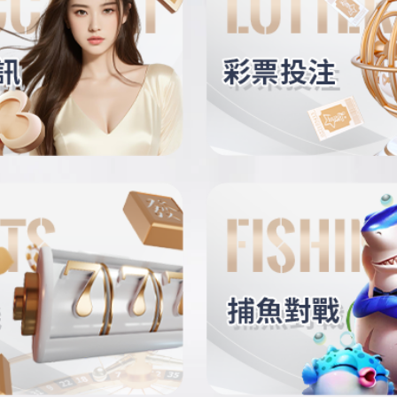
白內障實用的狄鶯健檢推薦
車借款超優利率動北投當鋪