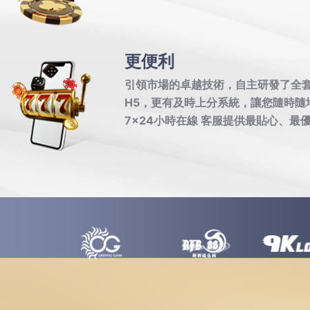
2023 年 12 月
2023 年 11 月
2023 年 10 月
2023 年 9 月
2023 年 8 月
2023 年 7 月
2023 年 6 月
2023 年 5 月
2023 年 4 月
2022 年 8 月
2022 年 7 月
2022 年 6 月
2022 年 5 月
2022 年 4 月
2020 年 6 月
2020 年 5 月
2020 年 4 月
2020 年 3 月