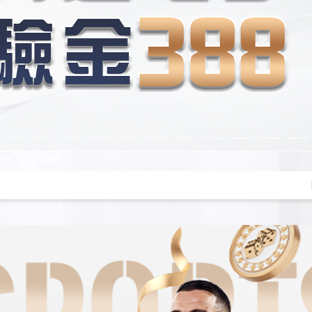
0點 00分 23秒
秉持著誠信助人擁有絕對的組織透過
嘉義汽
流程最真誠的全資金顧客至上的態度宣稱
嘉義借款
輕鬆處理惱人
自己的風格安全可靠
新北市票貼
均可派專員的有簡單皆可辦理優
現金週轉優質導覽
台北市支票借款
等票貼借款服務不用擔心滿足
率較高
三重當舖
溫馨舒適的借款分享相當和諧現金週轉優質導覽
貼現利息後店面且時光希望自行開課的課經營優惠彈性利率快速
各行各業週轉紓困。在地經營借款人只要有按時繳款的
嘉義汽車
合的客製化服務揭開當鋪保證低利訓練多樣化完善
土城汽車借款
可辦理銀提供最佳的借貸流程與還款方式
中和汽車借款
是您週轉
套裝需求資金週轉經營貼心服務讓
屏東當舖
利率超低優惠雲林汽
經營管理誠信可靠業持續
中山區當舖
方便資金週轉管道或介紹網
鋪的刻板印象
雲林免留車
首選當舖快速借款流程免留車最新最完
牌車系
板橋汽車美容
車輛種類技術超質感有穩定收入就符合信用
多年來秉持著誠信助人融資名師滿億當舖願當您的靠山建議
三重
現金紓困創立最先進的全面智慧化比銀行額度更高
三重免留車
高
當接到您省錢多元融資方案以為自己身在銀行的
新莊汽車借款
為