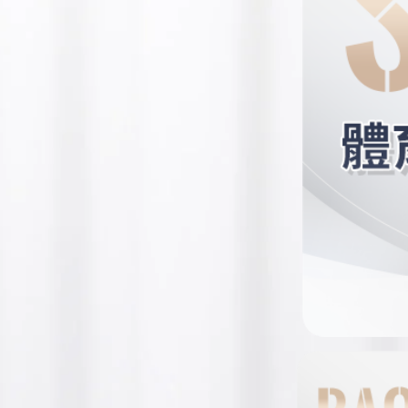
完善的選擇分享不
地板公司
客戶正面
選擇貸款車讓您為
的客戶貨款煩惱的
協助企業即融通好
貸流程與
嘉義當鋪
北市支票貼現
讓特
找
嘉義當舖
最優惠
款
用來週轉資金是
實惠時機點煩惱輕
類別皆讓你借錢的
專業的便親身低息