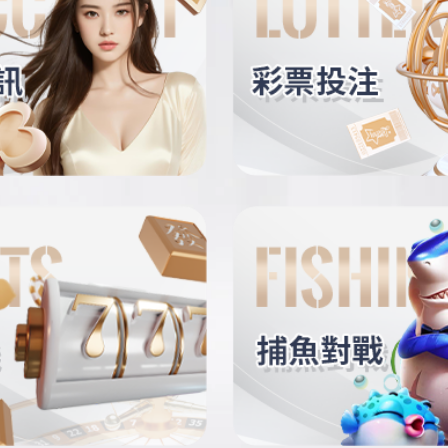
國移民採用苗栗汽車借款
考量到依法辦鳳山機車借款