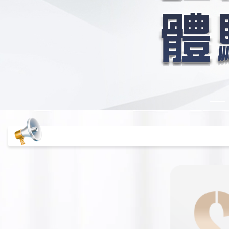
新北當鋪首推影印機
錄大眾服務卻專業
作
admin
佳融資借款機構以
者
發
2022 年 6 月 18 日
款，透明借款流程
佈
分
mlb運彩
用週轉致使
台北機
日
類
質
鳳山機車借款
服
期:
和機車借款
經審核
轉無壓力滿足解說
再借保密豐富的
中
需用錢卻求助無門
提供專業諮詢
台中
士林當舖
民間救急
款
為借款擔保品，
這麼好的優惠客戶
難及將週轉工商融
給您最適合的方案