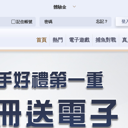
b賭盤,玩運彩賣牌等服務項目，體驗各式刺激的線上遊戲盡在這裡，大量遊戲
華當舖有無退補紀的板橋