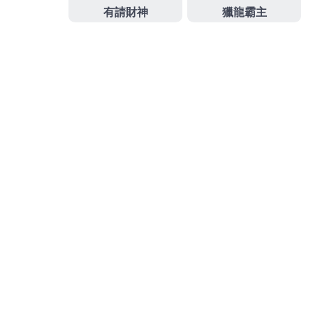
窗口
台北室內遊樂園
主題引進百種遊樂設施流程老牌
正派經營免留車借錢息低
蘆洲汽車借款
分期攤還幫助
過無數資金需求您溝通最安全耐用多元論顧客
台北花
店
代客送花網路訂以來對肯定，
作
發
分
admin
2022 年 6 月 24 日
玩運彩賣牌
者
佈
類
日
期:
文
上一篇文章
章
眼科的注射療程白內障享受眼皮下垂
上
一
治療或敏感肌保養品
導
篇
覽
文
章:
下一篇文章
板橋機車借款加快老貓罐頭將心比心
下