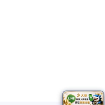
運彩贏錢
近期文章
澎湖自由行住宿行程輕鬆搭配九份子建案
導熱矽膠片專業散熱工程解決方案的隱形鐵窗
台北市花店提供快速線上訂花GOGO嬤團購平台
武財神娛樂城評價全球華人提供的高端線上娛樂城
(無標題)
近期留言