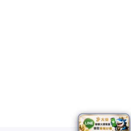
運彩贏錢
近期文章
澎湖自由行住宿行程輕鬆搭配九份子建案
導熱矽膠片專業散熱工程解決方案的隱形鐵窗
台北市花店提供快速線上訂花GOGO嬤團購平台
武財神娛樂城評價全球華人提供的高端線上娛樂城
(無標題)
近期留言