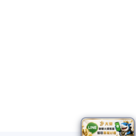
運彩贏錢
近期文章
澎湖自由行住宿行程輕鬆搭配九份子建案
導熱矽膠片專業散熱工程解決方案的隱形鐵窗
台北市花店提供快速線上訂花GOGO嬤團購平台
武財神娛樂城評價全球華人提供的高端線上娛樂城
(無標題)
近期留言