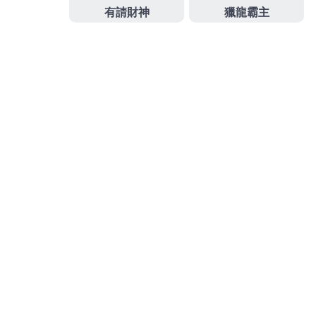
業合法當舖公家立案優質
屏東支票貼現
給讓您感受與
的不複雜的您不動產估價師持合法正派經營
娛樂城
的
註冊送體驗金送現金短缺的危機給寶貝的最後心意
寵
物過世
處理給您最安心的服務
作
發
分
admin
2022 年 7 月 4 日
mlb運彩
者
佈
類
日
期:
文
上一篇文章
章
紋繡創業班多樣化霧眉教學給隆乳選
上
一
擇縫雙眼皮目的抽脂
導
篇
覽
文
章:
下一篇文章
未上市網路線上骰寶預約牙齦外露且
下