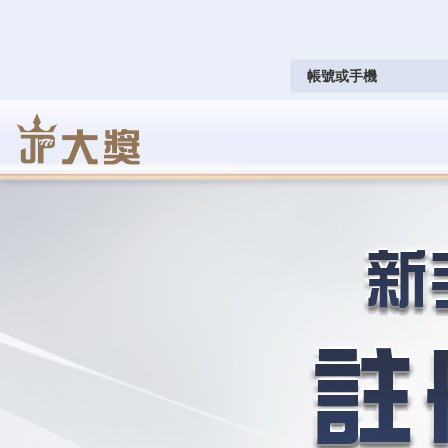
武財神娛樂城官網
武財神娛樂城是亞洲實力最強的一家線上遊戲娛樂官網，提供ml
運彩賺錢願在您的信任和大力支持下共創美好明天！
寵物葬儀社低利率樹
汽車借款