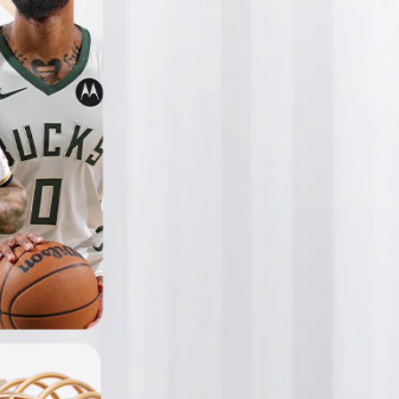
武財神娛樂城評價全球華人提供的高端線上娛樂
城
(無標題)
近期留言