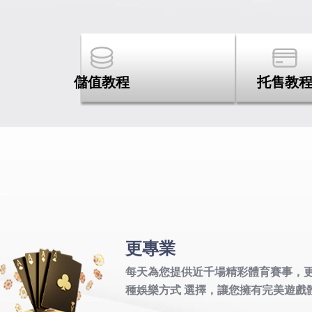
2026 年 7 月
2026 年 6 月
2026 年 4 月
2026 年 1 月
2025 年 12 月
2025 年 11 月
2025 年 9 月
2025 年 8 月
2025 年 5 月
2025 年 1 月
2024 年 12 月
2024 年 11 月
2024 年 10 月
2024 年 9 月
2024 年 8 月
2024 年 7 月
2024 年 6 月
2024 年 5 月
2024 年 4 月
2024 年 3 月
2024 年 2 月
2024 年 1 月