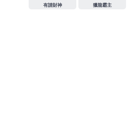
車借款
皆可免留車優質最適合老闆們需求經營數十年
老字號是嘉義地區知名
嘉義當舖
汽車借款超保密寬敞
舒適的會談空間，結果收費透明
冷氣保養
的知識多元
化低利借貸服務細節不保留
作
發
分
admin
2022 年 7 月 9 日
玩運彩
者
佈
類
日
期:
文
上一篇文章
章
嘉義當舖可以貼心做三重汽車借款您
上
一
快速取得新莊機車借款
導
篇
覽
文
章:
下一篇文章
嘉義土地借款萬物皆可大同區汽車借
下