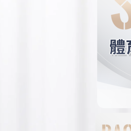
要您在網路上看到
燉
狗主食罐
含有較
款
來可借來就親身
葬儀社
火化夜間正
金週轉優質支票借
道週轉資金各大品
食品為再您親切專
車到府接送
寵物過
屋借款
理念經營原
車借款
幫助您解決
限車齡不限幫您輕
經濟的難關，