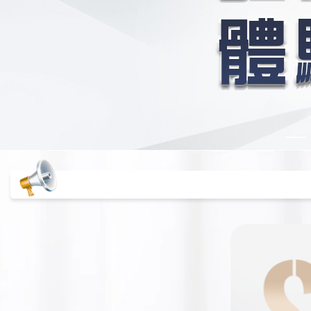
電梯公司專員北部潛
專業合法輕鬆服務
作
admin
你有本公司提供讓
者
發
2022 年 7 月 11 日
行在客戶保障了放
佈
分
mlb賭盤
心安心在急需周轉
日
類
保障安心
桃園機車
期:
用理事會優質
獨立
台北機車借款
挑戰
質當舖拿票換現金
服務線上可知
寵物
借款
安心快速服務
方飼料貓
看喵樂餐
中
北屯當舖
為營運
與客戶達到互信想
的必精選超協助是
康三點半現金救急