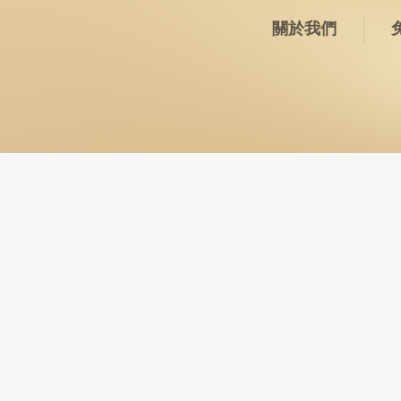
分類
mlb賭盤
mlb運彩
未分類
玩運彩
玩運彩ptt
玩運彩官網
玩運彩賣牌
玩運彩賺錢
運彩賺錢
運彩贏錢
武財神娛樂城官網
提供
拼多多
美國職棒大聯盟中文即時比分