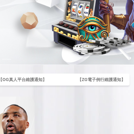
頁面
鋪
mlb賭盤
mlb運彩
玩運彩
玩運彩ptt
玩運彩官網
玩運彩賣牌
玩運彩賺錢
葉和軒信息化管理與智能決策
運彩賺錢
運彩贏錢
近期文章
澎湖自由行住宿行程輕鬆搭配九份子建案
導熱矽膠片專業散熱工程解決方案的隱形鐵窗
台北市花店提供快速線上訂花GOGO嬤團購平台