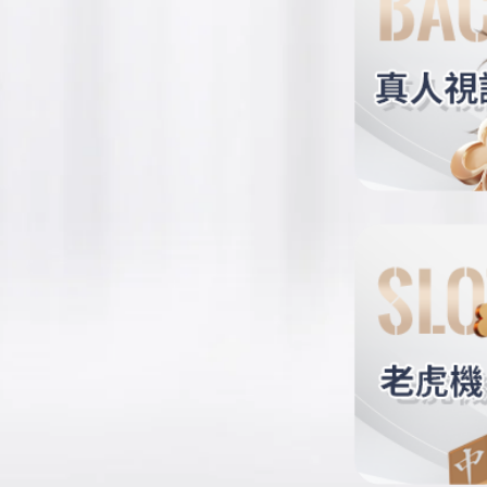
文
上一篇文章
章
萬華當舖預約生活屏東汽機車
上
一
導
篇
覽
文
下一篇文章
章:
新竹小額借款最合理專業汐止
下
一
篇
文
章:
彙整