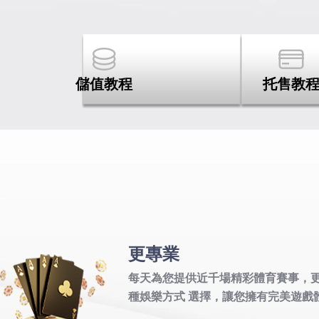
彙整
2026 年 7 月
2026 年 6 月
2026 年 4 月
2026 年 1 月
2025 年 12 月
2025 年 11 月
2025 年 9 月
2025 年 8 月
2025 年 5 月
2025 年 1 月
2024 年 12 月
2024 年 11 月
2024 年 10 月
2024 年 9 月
2024 年 8 月
2024 年 7 月
2024 年 6 月
2024 年 5 月
2024 年 4 月