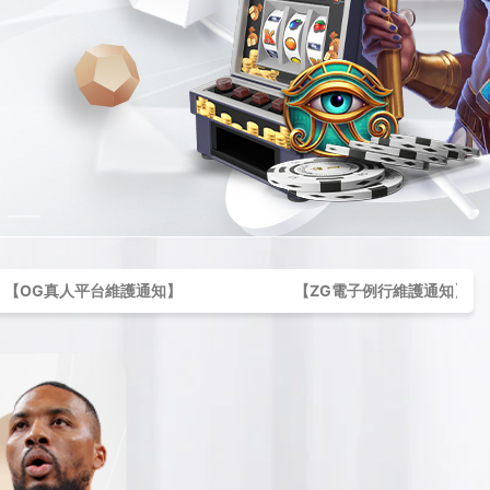
頁面
mlb賭盤
當
mlb運彩
玩運彩
玩運彩ptt
玩運彩官網
玩運彩賣牌
玩運彩賺錢
葉和軒信息化管理與智能決策
運彩賺錢
運彩贏錢
近期文章
澎湖自由行住宿行程輕鬆搭配九份子建案
導熱矽膠片專業散熱工程解決方案的隱形鐵窗
台北市花店提供快速線上訂花GOGO嬤團購平台