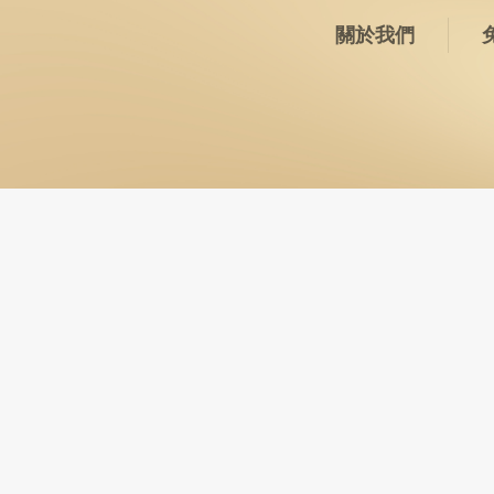
分類
mlb賭盤
mlb運彩
未分類
玩運彩
玩運彩ptt
玩運彩官網
玩運彩賣牌
玩運彩賺錢
運彩賺錢
運彩贏錢