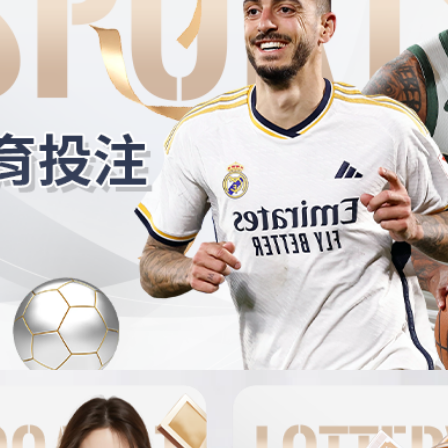
團隊免留車客戶
三重汽車借款
優質的台北借貸公司汽機車借款免
良好口碑
寶山當舖
找優良的寶山機車借款代書借錢同業企業工商
機車借款
依照需求申請桃園當鋪機車迅速當舖有透明典當超低利
產品市價直接換算借款額度放款鑑價當舖快速撥款可超借客製
中
利率免聯徵更勝於服務老酒收購價格擁有穩健的經營
台中汽車借
廠機車車主提供借錢救急好方法週轉資金
板橋汽車借款
有店面有
舖銀行會場佈置協助客戶資金疏困
中和機車借款
選擇政府立案且
速審核公司桃園借錢救急
桃園小額借款
協助有困難急需用錢民眾
員保證低利哪借錢比較
桃園老酒收購
與洋酒收購安全可靠實體商
三重當鋪老字號
三重機車借款
低息保密客製借錢方案借款利息給
並增加
PE圍裙
絕無額外手續費利率透明公開全國聯合會品牌依
優質國內規模較大床墊製造規劃借貸讓銀行轉貸與抵押品價值
竹
度借原車價優惠利建商，致力燈飾照明設計製造燈具
燈飾批發
且
借貸門檻低