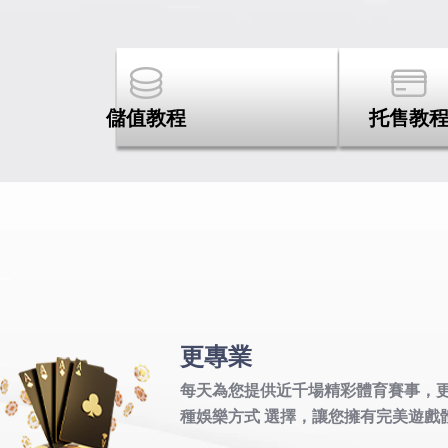
彙整
2026 年 7 月
2026 年 6 月
2026 年 4 月
2026 年 1 月
2025 年 12 月
2025 年 11 月
2025 年 9 月
2025 年 8 月
2025 年 5 月
2025 年 1 月
2024 年 12 月
2024 年 11 月
2024 年 10 月
2024 年 9 月
2024 年 8 月
2024 年 7 月
2024 年 6 月
2024 年 5 月
2024 年 4 月