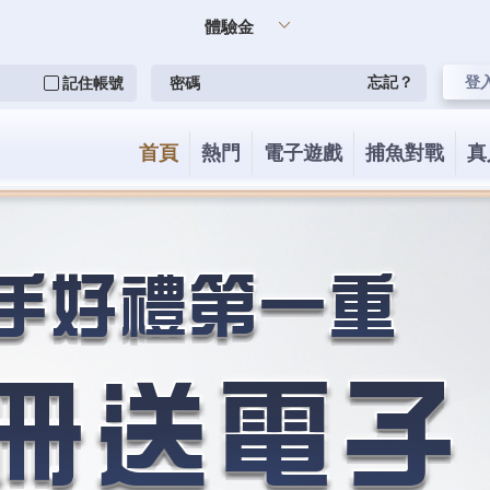
b賭盤,玩運彩賣牌等服務項目，體驗各式刺激的線上遊戲盡在這裡，大量遊戲
膜致力大安區汽車借款幫