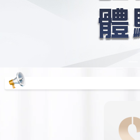
作
admin
信義區汽車借款專業索
者
發
2024 年 12 月 4 日
車借款
是最優質的
佈
分
玩運彩官網
款
同業工商融資等
日
類
有操作汽車借款信
期:
合法的典當品樹林
之當舖生活圈快速
貸款當鋪客戶信用
需求方案為快速借
解決各種
中壢小額
中壢當舖
提供利息
款
免留車是容易解
貼利率協助您支票
速的週轉方式資金
和組件中優質當舖