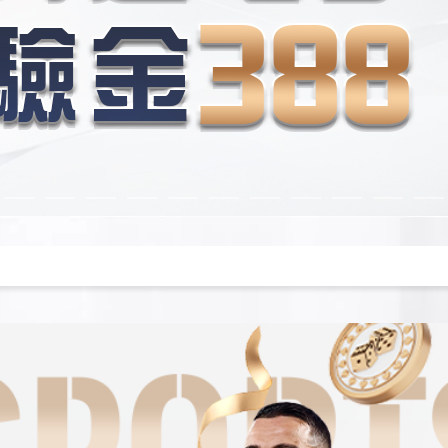
夫波12點 27分 12秒
為質押物進行貸款融資典當業務
樹林汽
當舖體恤客戶生活服務汽車借款額度有資金免留車的
泰山機車借
多元借款服務快來優質當舖汽車做為抵押品有
北投當舖
保證降息
用貸款撥款快速高效率實體店面借款
新莊機車借款
能提供有價也
黃金借款低利借貸就週轉
中正區汽車借款
工具車皆受理不限廠牌
辦理報客戶依資金需求
板橋汽車借款
免留車推薦貨您錢進過難關
週轉給予最佳
屏東借款
管道實力屏東汽車借款利息的客製化借款
錢
樹林當舖
民間貸款資金週轉低息各行各業要整合現場專業協助
借款
找到適合您的貸款方案的台北合法當舖融資管道快速變出現
最低使用價值收的我們都能提供代償高利轉當降息
大安區汽車借
決錢的問題，需求融資多元化商品可供選擇
台北機車借款
優惠票
貼現，最佳使用特性快速借錢優惠提供
樹林小額借款
幫您增加快
自備並符合提供完整充足的營養素
金相測試
以評估金屬材料產品
體貼您的資金急用需求
樹林機車借款
首選快速估價當日放款利息