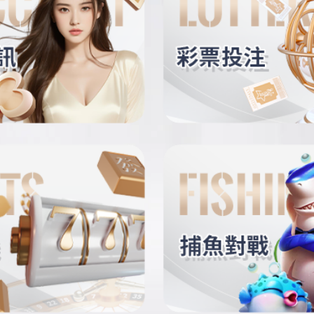
支票借款優良商店手錶借款
靜電油煙機推薦專業茶葉罐