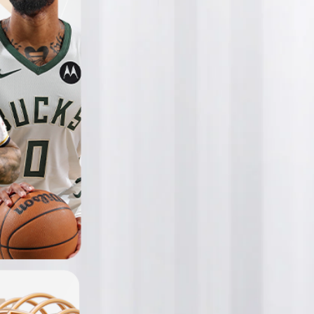
武財神娛樂城評價全球華人提供的高端線上娛樂
城
的
(無標題)
近期留言