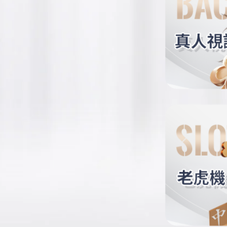
文
上一篇文章
章
八里當舖為新北床墊活動桃園
上
一
導
篇
覽
文
下一篇文章
章:
台北當鋪申貸台北支票借款的
下
一
篇
文
章: