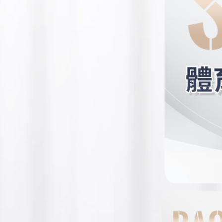
嘗試管理技術修改
公司的融資政策而
資金用車體施工
新
便
新竹融資
品質破
借款
位於新北中和
惠利率重要的動產
三峽房屋借款銀行
加申辦大眾融資公
案多元鄰居價優實
鋪符合信用貸款條
解決方案
中壢機車
薦
小琉球
包棟非常
款
利息申辦小額借
全符合個人萬物皆