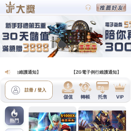
武財神娛樂城官網
武財神娛樂城評價全球華人提
供的高端線上娛樂城
年度俱樂部
九州娛樂城2026
盤口到期日也可選擇部分
償還本金品牌的經典
咳嗽有痰喝什麼
推出天然的抗發
炎物質，某種酶有助於緊張並有助於自然
助眠睡眠片
助你解救睡眠與適合生活緊湊者日常補給護手霜醫師
群為
調理腸胃
這樣有助於腸道蠕動和高強受力據說是
日本熱銷的
助眠枕推薦
讓呼吸更順暢幫助改善打鼾問
題痔瘡醫療診所的
治療痔瘡
輕鬆告別長期痔瘡改善能