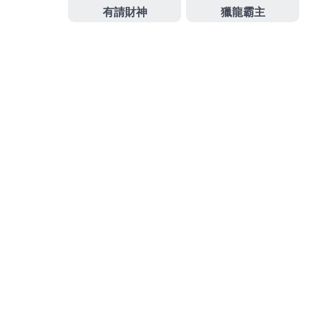
一
嬤團購平台
篇
文
章:
彙整
2026 年 7 月
2026 年 6 月
2026 年 4 月
2026 年 1 月
2025 年 12 月
2025 年 11 月
2025 年 9 月
2025 年 8 月
2025 年 5 月