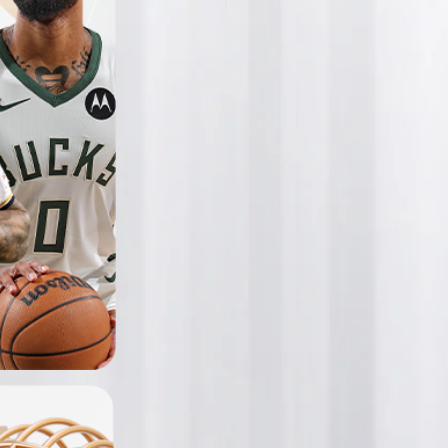
武財神娛樂城評價全球華人提供的高端線上娛樂
城
(無標題)
近期留言
S